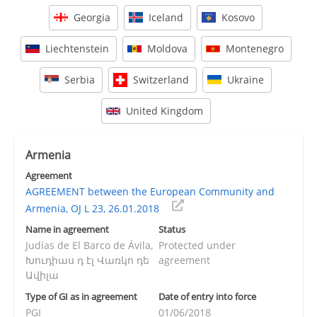
Georgia
Iceland
Kosovo
Liechtenstein
Moldova
Montenegro
Serbia
Switzerland
Ukraine
United Kingdom
Armenia
Agreement
AGREEMENT between the European Community and
Armenia, OJ L 23, 26.01.2018
Name in agreement
Status
Judías de El Barco de Ávila,
Protected under
Խուդիաս դ էլ Վառկո դե
agreement
Ավիլա
Type of GI as in agreement
Date of entry into force
PGI
01/06/2018