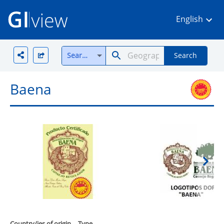
English
Search all
Search
Baena
Country/ies of origin
Type