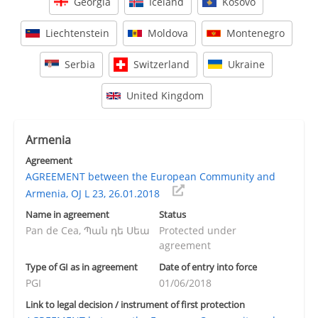
Georgia
Iceland
Kosovo
Liechtenstein
Moldova
Montenegro
Serbia
Switzerland
Ukraine
United Kingdom
Armenia
Agreement
AGREEMENT between the European Community and
Armenia, OJ L 23, 26.01.2018
Name in agreement
Status
Pan de Cea, Պան դե Սեա
Protected under
agreement
Type of GI as in agreement
Date of entry into force
PGI
01/06/2018
Link to legal decision / instrument of first protection