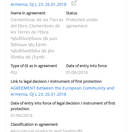
Armenia, OJ L 23, 26.01.2018
Name in agreement
Status
Clementinas de las Tierras
Protected under
del Ebro, Clementines de
agreement
les Terres de l'Ebre,
Կլեմենտինաս դե լաս
Տյեռաս դել Էբռո,
Կլեմենտինես դե լես
Տեռես դե լ՛Էբռե
Type of GI as in agreement
Date of entry into force
PGI
01/06/2018
Link to legal decision / instrument of first protection
AGREEMENT between the European Community and
Armenia, OJ L 23, 26.01.2018
Date of entry into force of legal decision / instrument of first
protection
01/06/2018
Classification in agreement
Agricultural products and foodstuffs