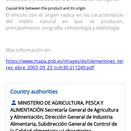
Causal link between the product and its origin
El vínculo con el origen radica en las caracteristicas
del medio natural en que se producen,
principalmente, orografía, climatología y edafología.
Mas información en:
https://www.mapa.gob.es/images/es/clementines_ter
res_ebre_2003_09_23_tcm30-211249.pdf
Country authorities
MINISTERIO DE AGRICULTURA, PESCA Y
ALIMENTACIÓN Secretaría General de Agricultura
y Alimentación, Dirección General de Industria
Alimentaria, Subdirección General de Control de