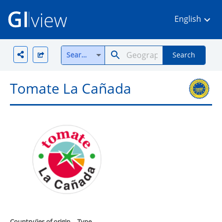
English
Search all
Search
Tomate La Cañada
Country/ies of origin
Type